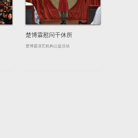
楚博霖慰问干休所
楚博霖演艺机构公益活动