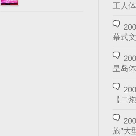
工人
2
幕式
2
皇岛
2
【二
2
旅”大