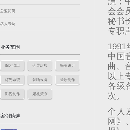
演；
会会
总监简历
秘书
名人来访
专职
19
业务范围
中国
曲、
综艺演出
会展庆典
舞美设计
以上
灯光系统
音响设备
音乐制作
各级
次。
影视制作
婚礼策划
个人
案例精选
网》