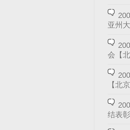
2
亚州
2
会【
2
【北
2
结表彰