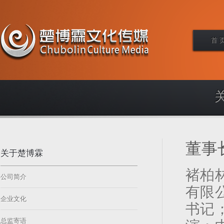
首 
董事
关于楚博霖
褚柏
公司简介
有限
企业文化
书记
总监寄语