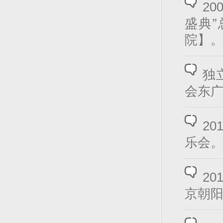
2
盛典
院】
独
会东
2
乐会
2
京朝