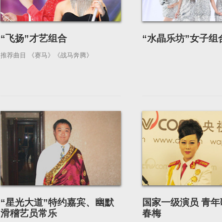
“飞扬”才艺组合
“水晶乐坊”女子组
推荐曲目 《赛马》《战马奔腾》
“星光大道”特约嘉宾、幽默
国家一级演员 青
滑稽艺员常乐
春梅