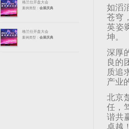
格兰仕开盘大会
如滔
案例类型：
会展庆典
苍穹
英姿
格兰仕开盘大会
坤。
案例类型：
会展庆典
深厚
良的
质追
产业
北京
任，
谐共
卓越