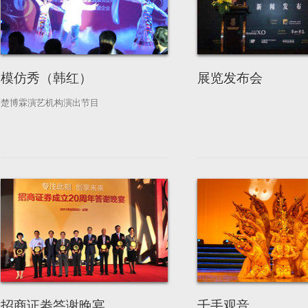
模仿秀（韩红）
展览发布会
楚博霖演艺机构演出节目
招商证劵答谢晚宴
千手观音