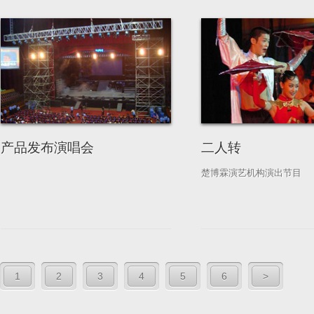
产品发布演唱会
二人转
楚博霖演艺机构演出节目
1
2
3
4
5
6
>