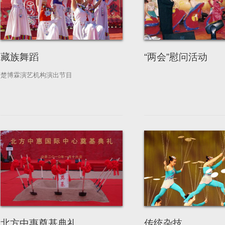
藏族舞蹈
“两会”慰问活动
楚博霖演艺机构演出节目
北方中惠奠基典礼
传统杂技